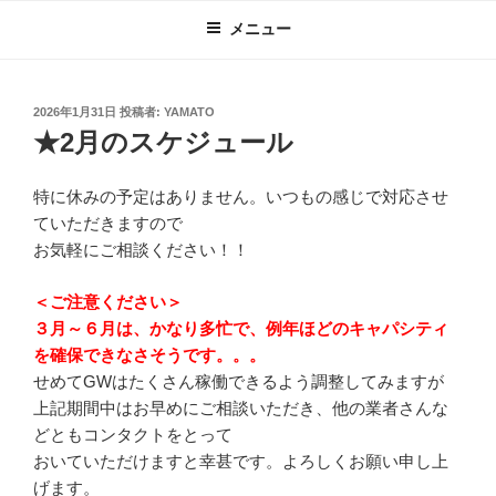
コ
メニュー
ン
テ
ン
投
2026年1月31日
投稿者:
YAMATO
ツ
稿
★2月のスケジュール
へ
日:
ス
特に休みの予定はありません。いつもの感じで対応させ
キ
ていただきますので
ッ
お気軽にご相談ください！！
プ
＜ご注意ください＞
３月～６月は、かなり多忙で、例年ほどのキャパシティ
を確保できなさそうです。。。
せめてGWはたくさん稼働できるよう調整してみますが
上記期間中はお早めにご相談いただき、他の業者さんな
どともコンタクトをとって
おいていただけますと幸甚です。よろしくお願い申し上
げます。