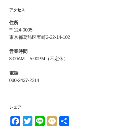
アクセス
住所
〒124-0005
東京都葛飾区宝町2-22-14-102
営業時間
8:00AM – 5:00PM（不定休）
電話
090-2437-2214
シェア
F
T
Li
M
共
a
wi
n
ixi
有