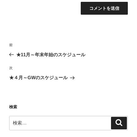
投
前
前
稿
の
★11月～年末年始のスケジュール
ナ
投
ビ
稿
次
次
ゲ
の
★４月～GWのスケジュール
投
ー
稿
シ
ョ
検索
ン
検
検
索
索: