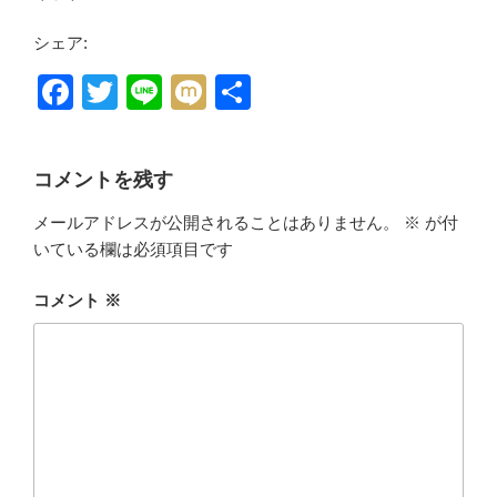
シェア:
F
T
Li
M
共
a
wi
n
ixi
有
c
tt
e
コメントを残す
e
er
メールアドレスが公開されることはありません。
※
が付
b
いている欄は必須項目です
o
o
コメント
※
k