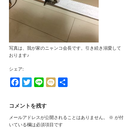
写真は、我が家のニャンコ会長です。引き続き溺愛して
おります♪
シェア:
F
T
Li
M
共
a
wi
n
ixi
有
c
tt
e
コメントを残す
e
er
メールアドレスが公開されることはありません。
※
が付
b
いている欄は必須項目です
o