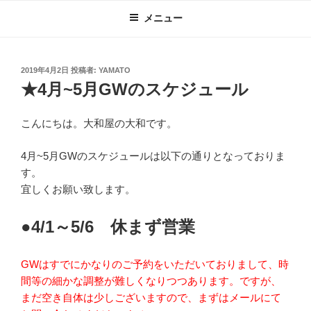
コ
メニュー
ン
テ
ン
投
2019年4月2日
投稿者:
YAMATO
ツ
稿
★4月~5月GWのスケジュール
へ
日:
ス
こんにちは。大和屋の大和です。
キ
ッ
4月~5月GWのスケジュールは以下の通りとなっておりま
プ
す。
宜しくお願い致します。
●4/1～5/6 休まず営業
GWはすでにかなりのご予約をいただいておりまして、時
間等の細かな調整が難しくなりつつあります。ですが、
まだ空き自体は少しございますので、まずはメールにて