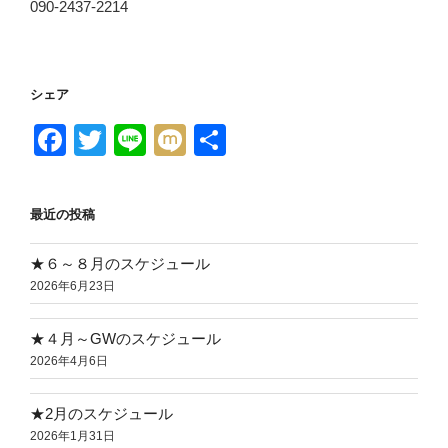
090-2437-2214
シェア
F
T
Li
M
共
a
wi
n
ixi
有
c
tt
e
最近の投稿
e
er
b
★６～８月のスケジュール
2026年6月23日
o
o
★４月～GWのスケジュール
k
2026年4月6日
★2月のスケジュール
2026年1月31日