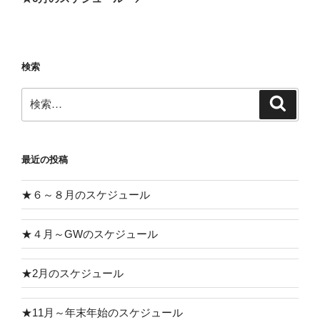
投
ー
稿
シ
ョ
検索
ン
検
検
索
索:
最近の投稿
★６～８月のスケジュール
★４月～GWのスケジュール
★2月のスケジュール
★11月～年末年始のスケジュール