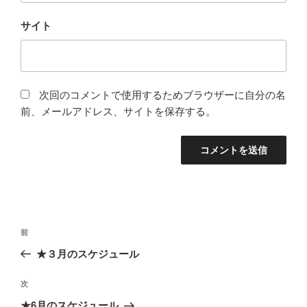
サイト
次回のコメントで使用するためブラウザーに自分の名
前、メールアドレス、サイトを保存する。
投
前
前
稿
の
★３月のスケジュール
ナ
投
ビ
稿
次
次
ゲ
の
★6月のスケジュール