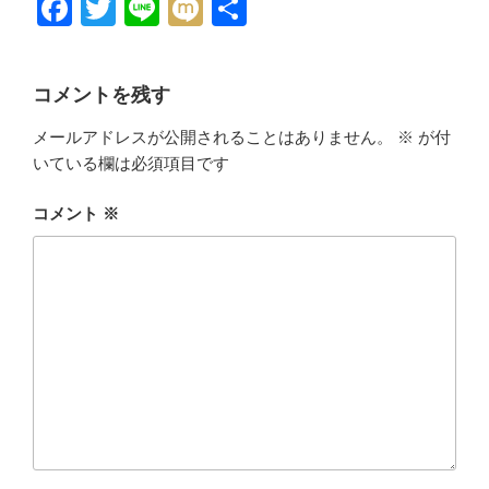
F
T
Li
M
共
a
wi
n
ixi
有
c
tt
e
コメントを残す
e
er
メールアドレスが公開されることはありません。
※
が付
b
いている欄は必須項目です
o
o
コメント
※
k