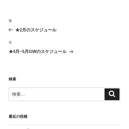
投
前
前
稿
の
★2月のスケジュール
ナ
投
ビ
稿
次
次
ゲ
の
★4月~5月GWのスケジュール
投
ー
稿
シ
ョ
検索
ン
検
検
索
索:
最近の投稿