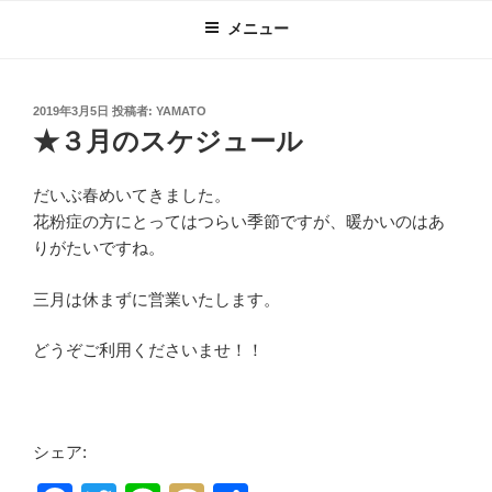
コ
メニュー
ン
テ
ン
投
2019年3月5日
投稿者:
YAMATO
ツ
稿
★３月のスケジュール
へ
日:
ス
だいぶ春めいてきました。
キ
花粉症の方にとってはつらい季節ですが、暖かいのはあ
ッ
りがたいですね。
プ
三月は休まずに営業いたします。
どうぞご利用くださいませ！！
シェア: