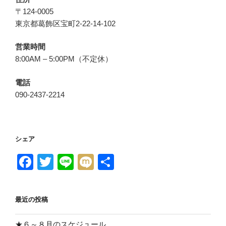
〒124-0005
東京都葛飾区宝町2-22-14-102
営業時間
8:00AM – 5:00PM（不定休）
電話
090-2437-2214
シェア
F
T
Li
M
共
a
wi
n
ixi
有
c
tt
e
最近の投稿
e
er
★６～８月のスケジュール